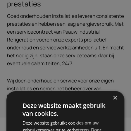
prestaties
Goed onderhouden installaties leveren consistente
prestaties en hebben een laag energieverbruik. Met
een servicecontract van Paauw Industrial
Refigeration voeren onze experts pro-actief
onderhoud en servicewerkzaamheden uit. En mocht
het nodig zijn, staan onze serviceteams klaar bij
eventuele calamiteiten, 24/7.
Wij doen onderhoud en service voor onze eigen
installaties en nemen het beheer over van
×
bestaande installaties, die we tot wel 20% zuiniger
maken in energieverbruik.
Deze website maakt gebruik
van cookies.
Deze website gebruikt cookies om uw
gebruikerservaring te verbeteren. Door
PROJECTEN