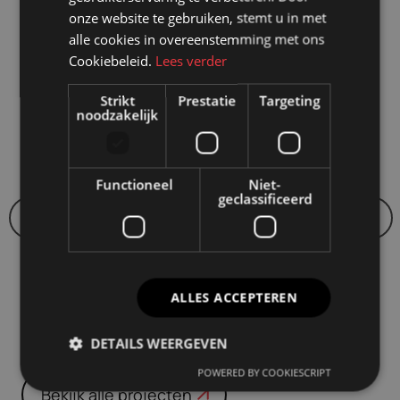
onze website te gebruiken, stemt u in met
Onze succesverhalen en lopende
alle cookies in overeenstemming met ons
projecten
Cookiebeleid.
Lees verder
Strikt
Prestatie
Targeting
noodzakelijk
Functioneel
Niet-
geclassificeerd
WDP-Nederland
ALLES ACCEPTEREN
DETAILS WEERGEVEN
POWERED BY COOKIESCRIPT
Bekijk alle projecten