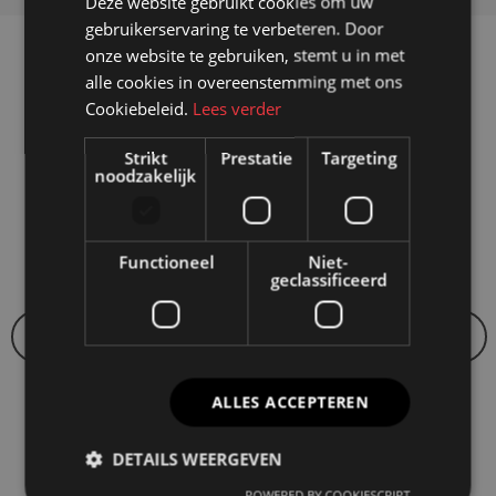
Deze website gebruikt cookies om uw
gebruikerservaring te verbeteren. Door
onze website te gebruiken, stemt u in met
PROJECTEN
alle cookies in overeenstemming met ons
Onze succesverhalen en lopende
Cookiebeleid.
Lees verder
projecten
Strikt
Prestatie
Targeting
noodzakelijk
Functioneel
Niet-
geclassificeerd
ALLES ACCEPTEREN
VDH Company
DETAILS WEERGEVEN
POWERED BY COOKIESCRIPT