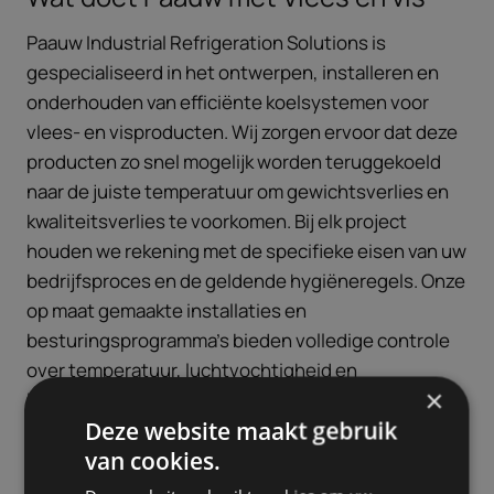
Paauw Industrial Refrigeration Solutions is
gespecialiseerd in het ontwerpen, installeren en
onderhouden van efficiënte koelsystemen voor
vlees- en visproducten. Wij zorgen ervoor dat deze
producten zo snel mogelijk worden teruggekoeld
naar de juiste temperatuur om gewichtsverlies en
kwaliteitsverlies te voorkomen. Bij elk project
houden we rekening met de specifieke eisen van uw
bedrijfsproces en de geldende hygiëneregels. Onze
op maat gemaakte installaties en
besturingsprogramma’s bieden volledige controle
over temperatuur, luchtvochtigheid en
×
luchtbeweging, waardoor uw producten onder de
Deze website maakt gebruik
best mogelijke omstandigheden worden gekoeld en
van cookies.
bewaard.