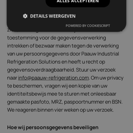
ALLES ACCEPTEREN
Gegevens inzien, aanpassen of verwijderen
DETAILS WEERGEVEN
U heeft het recht om uw persoonsgegevens in te
POWERED BY COOKIESCRIPT
zien, te corrigeren of te verwijderen. Ook kunt u uw
toestemming voor de gegevensverwerking
intrekken of bezwaar maken tegen de verwerking
van uw persoonsgegevens door Paauw Industrial
Refrigeration Solutions en heeft u recht op
gegevensoverdraagbaarheid. Stuur uw verzoek
naar
info@paauw-refrigeration.com
. Om uw privacy
te beschermen, vragen wij een kopie van uw
identiteitsbewijs mee te sturen met onleesbaar
gemaakte pasfoto, MRZ, paspoortnummer en BSN.
We reageren binnen vier weken op uw verzoek.
Hoe wij persoonsgegevens beveiligen