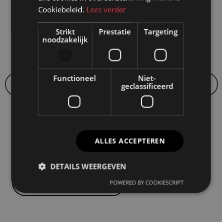
projecten
Cookiebeleid.
Lees verder
Strikt
Prestatie
Targeting
noodzakelijk
Functioneel
Niet-
geclassificeerd
ERP/Varekamp
ALLES ACCEPTEREN
DETAILS WEERGEVEN
Bekijk alle projecten
POWERED BY COOKIESCRIPT