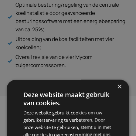
Optimale besturing/regeling van de centrale
koelinstallatie door geavanceerde
besturingssoftware met een energiebesparing
van ca. 25%;
Uitbreiding van de koelfaciliteiten met vier
koelcellen;
Overall revisie van de vier Mycom
zuigercompressoren.
×
Deze website maakt gebruik
van cookies.
Deze website gebruikt cookies om uw
PROJECTEN
gebruikerservaring te verbeteren. Door
Onze succesverhalen en lopende
onze website te gebruiken, stemt u in met
alle cookies in overeenstemming met ons